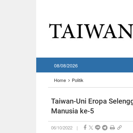
Lewati dan masuk ke konten utama
:::
08/08/2026
:::
Home
Politik
Taiwan-Uni Eropa Selengg
Manusia ke-5
06/10/2022
|