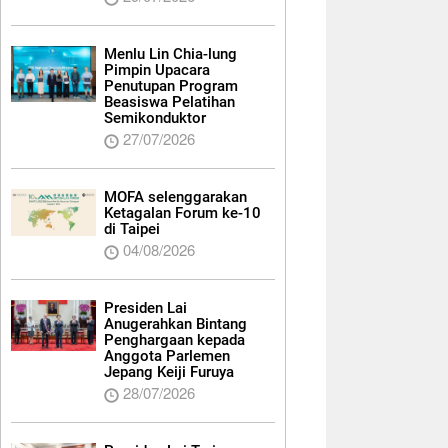
Menlu Lin Chia-lung
Pimpin Upacara
Penutupan Program
Beasiswa Pelatihan
Semikonduktor
27/07/2026
MOFA selenggarakan
Ketagalan Forum ke-10
di Taipei
04/08/2026
Presiden Lai
Anugerahkan Bintang
Penghargaan kepada
Anggota Parlemen
Jepang Keiji Furuya
28/07/2026